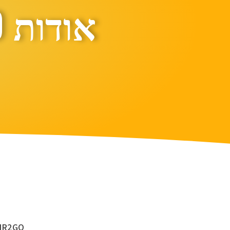
אודות AIR2GO
AIR2GO הוא מכשיר פשוט וקל לתפעול, כאשר אין צורך בידע טכנ