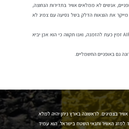
ופניים, אנשים לא ממלאים אוויר בתדירות הנחוצה,
 מייקר את הוצאות הדלק בשל נסיעה עם צמיג לא
לאחר שמצאנו מכשיר מתאים, חדשני ובעל פטנט, התאמנו אותו במיוחד לשוק הישראלי והנה הוא כאן. מכשיר AIR2GO זמין כעת להזמנה, ואנו תקווה כי הוא אכן יביא
א אוויר בצמיגים. לראשונה בארץ ניתן יהיה למלא
 למזג האוויר ותנאי השטח בישראל. הוא עמיד