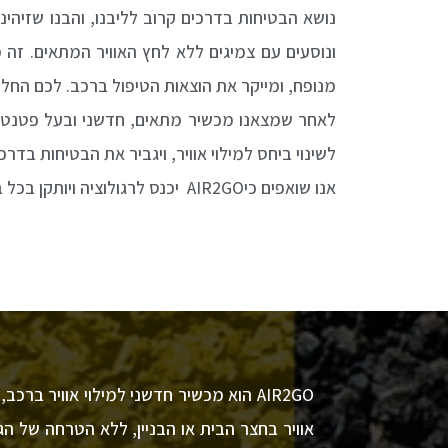
נושא הבטיחות בדרכים קרוב לליבנו, והבנו שזיהינו
ונוסעים עם צמיגים ללא לחץ האוויר המתאים. זה
מנופח, ומייקר את הוצאות הטיפול ברכב. לכם החלטנ
לשינוי ביחס למילוי אוויר, ויגביר את הבטיחות בדרכי
אנו שואפים כיAIR2GO יכנס לרגולוציה ויותקן בכל בית. כך נקטין מאוד את הבעיה של חוסר מילוי אוויר במכוניות, ולאחרונה גם באופניים החשמליים.
AIR2GO הוא מכשיר חדשני למילוי אוויר ב
אוויר בחצר הבית או הבניין, ללא הטרחה של ה