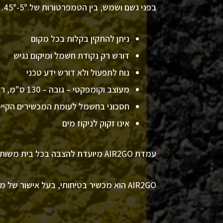
בפני גשם ושמש, בין הטמפרטורות של 5°-45°.
ניתן להתקין בקלות בכל מקום
דורש רק נקודת חשמל ומיקום נגיש
נוח לתפעול ולא דורש ידע טכני
מעוצב וקומפקטי – גובה – 130 ס"מ, רוחב – 30 ס"מ, עומק – 40 ס"מ.
חסכוני בחשמל לעומת המכשירים הקיי
אינו זקוק לניקוז מים
עמדת AIR2GO מיועדת להצבה בכל בית משותף, בנייני משרדים, חניוני רכב, מגדלי מגורים, ואיזורים ציבוריים בעלי נוכחות גדולה של רכבים וכלי רכב דו גלגליים.
AIR2GO הוא מכשיר בטיחותי, בעל אישור של מכון התקנים.