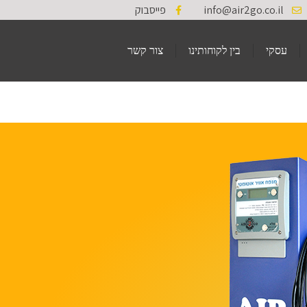
info@air2go.co.il
פייסבוק
עסקי
בין לקוחותינו
צור קשר